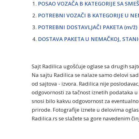
POSAO VOZAČA B KATEGORIJE SA SME
POTREBNI VOZAČI B KATEGORIJE U N
POTREBNI DOSTAVLJAČI PAKETA (m/ž
DOSTAVA PAKETA U NEMAČKOJ, STANIC
Sajt Radilica ugošćuje oglase sa drugih saj
Na sajtu Radilica se nalaze samo delovi sa
od sajtova - izvora. Radilica nije poslodavac
odgovornosti za tačnost iznetih podataka u 
snosi bilo kakvu odgovornost za eventualno 
prirode. Fotografije iznete u delovima oglasa
Radilica.rs se slažete sa gore navedenim či