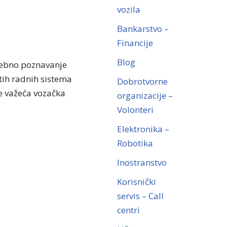
vozila
Bankarstvo –
Financije
Blog
rebno poznavanje
ih radnih sistema
Dobrotvorne
je važeća vozačka
organizacije –
Volonteri
Elektronika –
Robotika
Inostranstvo
Korisnički
servis – Call
centri