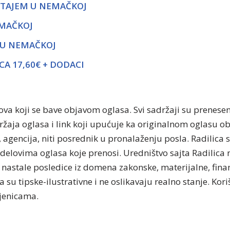
ŠTAJEM U NEMAČKOJ
EMAČKOJ
) U NEMAČKOJ
A 17,60€ + DODACI
tova koji se bave objavom oglasa. Svi sadržaji su prenese
držaja oglasa i link koji upućuje ka originalnom oglasu 
, agencija, niti posrednik u pronalaženju posla. Radilica 
delovima oglasa koje prenosi. Uredništvo sajta Radilica n
nastale posledice iz domena zakonske, materijalne, finan
 su tipske-ilustrativne i ne oslikavaju realno stanje. Kor
njenicama.