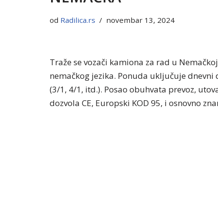
od
Radilica.rs
novembar 13, 2024
Traže se vozači kamiona za rad u Nemačkoj
nemačkog jezika. Ponuda uključuje dnevni 
(3/1, 4/1, itd.). Posao obuhvata prevoz, utov
dozvola CE, Europski KOD 95, i osnovno znan