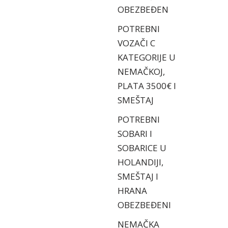
OBEZBEĐEN
POTREBNI
VOZAČI C
KATEGORIJE U
NEMAČKOJ,
PLATA 3500€ I
SMEŠTAJ
POTREBNI
SOBARI I
SOBARICE U
HOLANDIJI,
SMEŠTAJ I
HRANA
OBEZBEĐENI
NEMAČKA