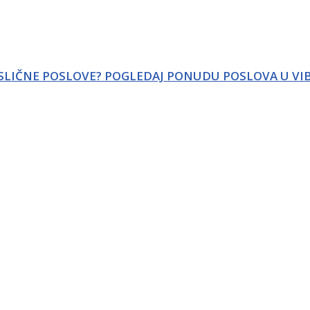
 SLIČNE POSLOVE? POGLEDAJ PONUDU POSLOVA U VI