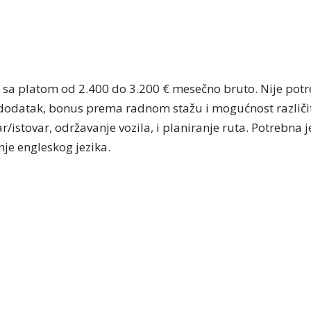
 sa platom od 2.400 do 3.200 € mesečno bruto. Nije pot
dodatak, bonus prema radnom stažu i mogućnost različit
ar/istovar, održavanje vozila, i planiranje ruta. Potrebna 
je engleskog jezika.