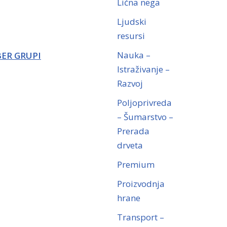
Lična nega
Ljudski
resursi
Nauka –
BER GRUPI
Istraživanje –
Razvoj
Poljoprivreda
– Šumarstvo –
Prerada
drveta
Premium
Proizvodnja
hrane
Transport –