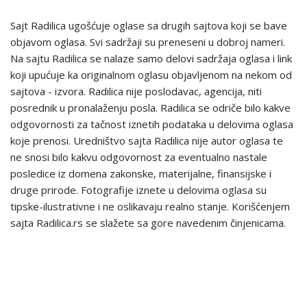
Sajt Radilica ugošćuje oglase sa drugih sajtova koji se bave
objavom oglasa. Svi sadržaji su preneseni u dobroj nameri.
Na sajtu Radilica se nalaze samo delovi sadržaja oglasa i link
koji upućuje ka originalnom oglasu objavljenom na nekom od
sajtova - izvora. Radilica nije poslodavac, agencija, niti
posrednik u pronalaženju posla. Radilica se odriče bilo kakve
odgovornosti za tačnost iznetih podataka u delovima oglasa
koje prenosi. Uredništvo sajta Radilica nije autor oglasa te
ne snosi bilo kakvu odgovornost za eventualno nastale
posledice iz domena zakonske, materijalne, finansijske i
druge prirode. Fotografije iznete u delovima oglasa su
tipske-ilustrativne i ne oslikavaju realno stanje. Korišćenjem
sajta Radilica.rs se slažete sa gore navedenim činjenicama.