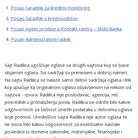
Posao Saradnik za kreditni monitoring
Posao Saradnik u knjigovodstvu
Posao Agent prodaje u Kontakt centru – Mobi Banka
Posao Administrativni radnik
Sajt Radilica ugošćuje oglase sa drugih sajtova koji se bave
objavom oglasa. Svi sadržaji su preneseni u dobroj nameri.
Na sajtu Radilica se nalaze samo delovi sadržaja oglasa i link
koji upućuje ka originalnom oglasu objavljenom na nekom od
sajtova - izvora. Radilica nije poslodavac, agencija, niti
posrednik u pronalaženju posla. Radilica se odriče bilo kakve
odgovornosti za tačnost iznetih podataka u delovima oglasa
koje prenosi. Uredništvo sajta Radilica nije autor oglasa te
ne snosi bilo kakvu odgovornost za eventualno nastale
posledice iz domena zakonske, materijalne, finansijske i