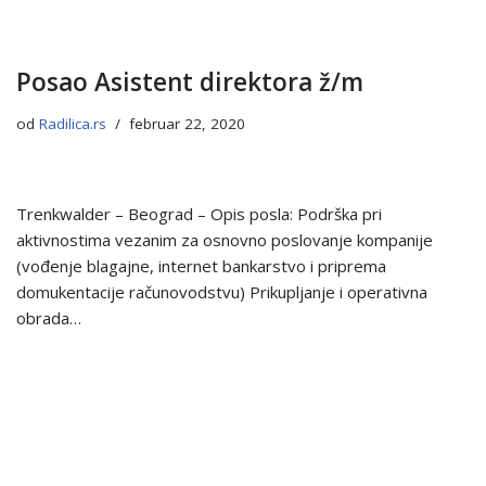
Posao Asistent direktora ž/m
od
Radilica.rs
februar 22, 2020
Trenkwalder – Beograd – Opis posla: Podrška pri
aktivnostima vezanim za osnovno poslovanje kompanije
(vođenje blagajne, internet bankarstvo i priprema
domukentacije računovodstvu) Prikupljanje i operativna
obrada…