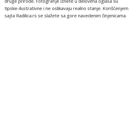
druge prirode. Fotografije iznete u delovima oglasa su
tipske-ilustrativne i ne oslikavaju realno stanje. Korišćenjem
sajta Radilica.rs se slažete sa gore navedenim činjenicama.