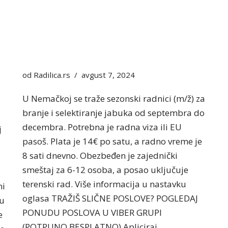
od
Radilica.rs
avgust 7, 2024
U Nemačkoj se traže sezonski radnici (m/ž) za
branje i selektiranje jabuka od septembra do
decembra. Potrebna je radna viza ili EU
j
pasoš. Plata je 14€ po satu, a radno vreme je
8 sati dnevno. Obezbeđen je zajednički
smeštaj za 6-12 osoba, a posao uključuje
terenski rad. Više informacija u nastavku
ni
oglasa TRAŽIŠ SLIČNE POSLOVE? POGLEDAJ
ju
PONUDU POSLOVA U VIBER GRUPI
e
(POTPUNO BESPLATNO) Apliciraj