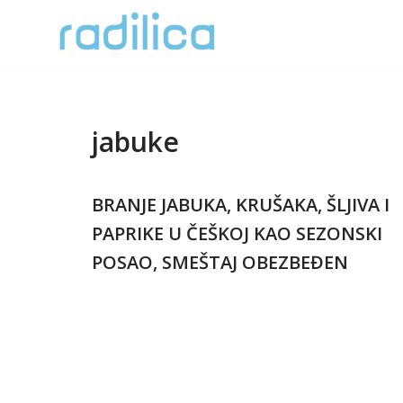
Skoči
na
sadržaj
jabuke
BRANJE JABUKA, KRUŠAKA, ŠLJIVA I
PAPRIKE U ČEŠKOJ KAO SEZONSKI
POSAO, SMEŠTAJ OBEZBEĐEN