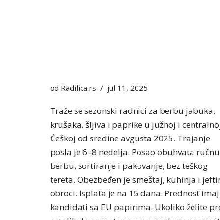
od
Radilica.rs
jul 11, 2025
Traže se sezonski radnici za berbu jabuka,
krušaka, šljiva i paprike u južnoj i centralno
Češkoj od sredine avgusta 2025. Trajanje
posla je 6–8 nedelja. Posao obuhvata ručnu
berbu, sortiranje i pakovanje, bez teškog
tereta. Obezbeđen je smeštaj, kuhinja i jefti
obroci. Isplata je na 15 dana. Prednost ima
kandidati sa EU papirima. Ukoliko želite pr