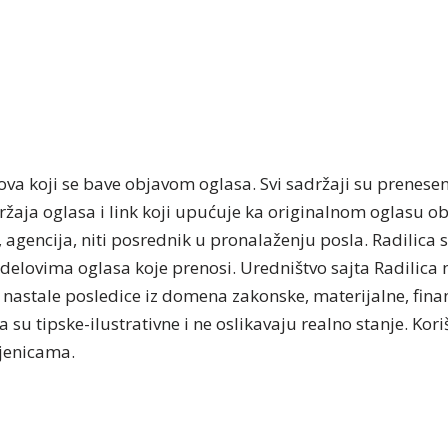
tova koji se bave objavom oglasa. Svi sadržaji su prenese
držaja oglasa i link koji upućuje ka originalnom oglasu 
, agencija, niti posrednik u pronalaženju posla. Radilica 
delovima oglasa koje prenosi. Uredništvo sajta Radilica n
nastale posledice iz domena zakonske, materijalne, finan
 su tipske-ilustrativne i ne oslikavaju realno stanje. Kor
njenicama.