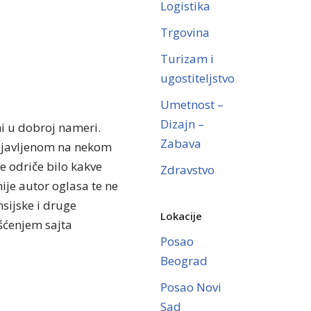
Logistika
Trgovina
Turizam i
ugostiteljstvo
Umetnost –
Dizajn –
ni u dobroj nameri.
Zabava
objavljenom na nekom
se odriče bilo kakve
Zdravstvo
ije autor oglasa te ne
sijske i druge
Lokacije
išćenjem sajta
Posao
Beograd
Posao Novi
Sad