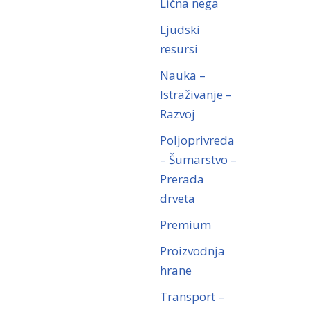
Lična nega
Ljudski
resursi
Nauka –
Istraživanje –
Razvoj
Poljoprivreda
– Šumarstvo –
Prerada
drveta
Premium
Proizvodnja
hrane
Transport –