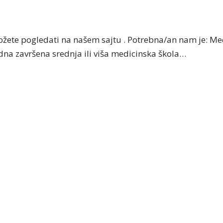
ožete pogledati na našem sajtu . Potrebna/an nam je: Me
na završena srednja ili viša medicinska škola…