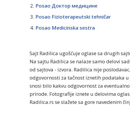
Posao Доктор медицине
Posao Fizioterapeutski tehničar
Posao Medicinska sestra
Sajt Radilica ugošćuje oglase sa drugih saj
Na sajtu Radilica se nalaze samo delovi sa
od sajtova - izvora. Radilica nije poslodavac
odgovornosti za tačnost iznetih podataka u 
snosi bilo kakvu odgovornost za eventualno 
prirode. Fotografije iznete u delovima oglasa
Radilica.rs se slažete sa gore navedenim či