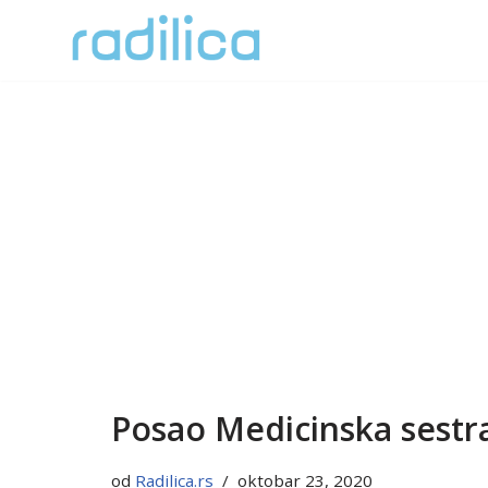
Skoči
na
sadržaj
Posao Medicinska sestr
od
Radilica.rs
oktobar 23, 2020