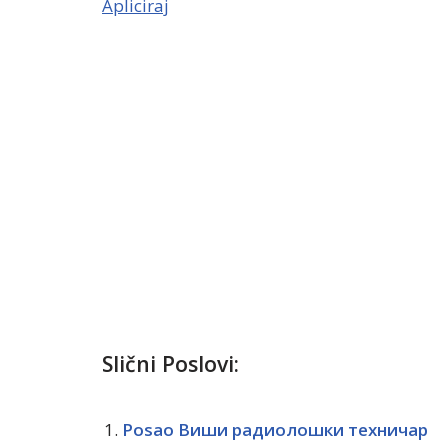
Apliciraj
Slični Poslovi:
Posao Виши радиолошки техничар