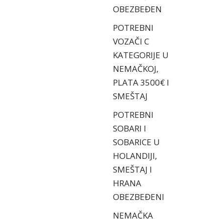
OBEZBEĐEN
POTREBNI
VOZAČI C
KATEGORIJE U
NEMAČKOJ,
PLATA 3500€ I
SMEŠTAJ
POTREBNI
SOBARI I
SOBARICE U
HOLANDIJI,
SMEŠTAJ I
HRANA
OBEZBEĐENI
NEMAČKA