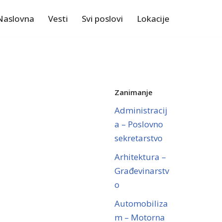
Naslovna
Vesti
Svi poslovi
Lokacije
Zanimanje
Administracij
a – Poslovno
sekretarstvo
Arhitektura –
Građevinarstv
o
Automobiliza
m – Motorna