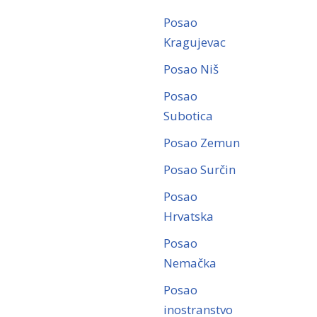
Posao
Kragujevac
Posao Niš
Posao
Subotica
Posao Zemun
Posao Surčin
Posao
Hrvatska
Posao
Nemačka
Posao
inostranstvo