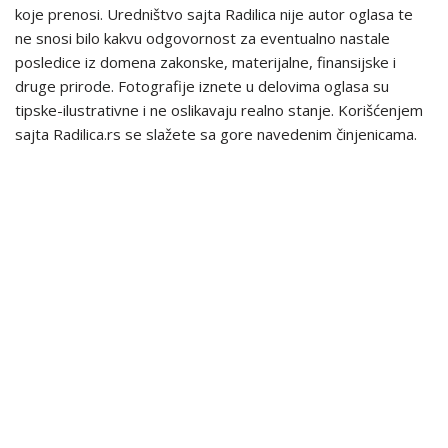
koje prenosi. Uredništvo sajta Radilica nije autor oglasa te
ne snosi bilo kakvu odgovornost za eventualno nastale
posledice iz domena zakonske, materijalne, finansijske i
druge prirode. Fotografije iznete u delovima oglasa su
tipske-ilustrativne i ne oslikavaju realno stanje. Korišćenjem
sajta Radilica.rs se slažete sa gore navedenim činjenicama.