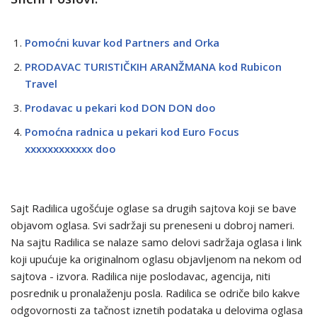
Pomoćni kuvar kod Partners and Orka
PRODAVAC TURISTIČKIH ARANŽMANA kod Rubicon
Travel
Prodavac u pekari kod DON DON doo
Pomoćna radnica u pekari kod Euro Focus
xxxxxxxxxxxx doo
Sajt Radilica ugošćuje oglase sa drugih sajtova koji se bave
objavom oglasa. Svi sadržaji su preneseni u dobroj nameri.
Na sajtu Radilica se nalaze samo delovi sadržaja oglasa i link
koji upućuje ka originalnom oglasu objavljenom na nekom od
sajtova - izvora. Radilica nije poslodavac, agencija, niti
posrednik u pronalaženju posla. Radilica se odriče bilo kakve
odgovornosti za tačnost iznetih podataka u delovima oglasa