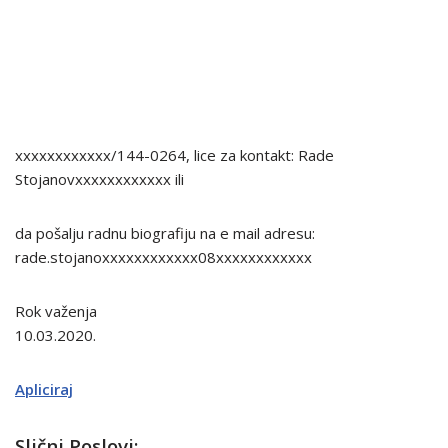
xxxxxxxxxxxx/144-0264, lice za kontakt: Rade
Stojanovxxxxxxxxxxxx ili
da pošalju radnu biografiju na e mail adresu:
rade.stojanoxxxxxxxxxxxx08xxxxxxxxxxxx
Rok važenja
10.03.2020.
Apliciraj
Slični Poslovi: