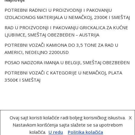
POTREBNI RADNICI U PROIZVODNJI I PAKOVANJU
IZOLACIONOG MATERIJALA U NEMAČKOJ, 2300€ I SMEŠTAJ
RAD U PROIZVODNJI I PAKOVANJU GRICKALICA ZA KUĆNE
LJUBIMCE, SMEŠTAJ OBEZBEĐEN – AUSTRIJA
POTREBNI VOZAČI KAMIONA DO 3,5 TONE ZA RAD U
AMERICI, NEDELJNO 2200USD
POSAO NADZORA IMANJA U BELGIJI, SMEŠTAJ OBEZBEĐEN
POTREBNI VOZAČI C KATEGORIJE U NEMAČKOJ, PLATA
3500€ I SMEŠTAJ
O nama
Uslovi korišćenja
Politika kolačića
Ovaj sajt koristi kolačiće radi boljeg korisničkog iskustva.
X
Kontakt
Nastavkom korišćenja sajta slažete se sa upotrebom
kolačića.
U redu
Politika kolačića
Copyright © 2018-2020 Radilica.rs | Sva prava zadržana.