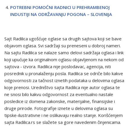
POTREBNI POMOĆNI RADNICI U PREHRAMBENOJ
INDUSTIJI NA ODRŽAVANJU POGONA – SLOVENIJA
Sajt Radilica ugošćuje oglase sa drugih sajtova koji se bave
objavom oglasa. Svi sadržaji su preneseni u dobroj nameri.
Na sajtu Radilica se nalaze samo delovi sadržaja oglasa i link
koji upućuje ka originalnom oglasu objavljenom na nekom od
sajtova - izvora. Radilica nije poslodavac, agencija, niti
posrednik u pronalaženju posla. Radilica se odriče bilo kakve
odgovornosti za tačnost iznetih podataka u delovima oglasa
koje prenosi. Uredništvo sajta Radilica nije autor oglasa te
ne snosi bilo kakvu odgovornost za eventualno nastale
posledice iz domena zakonske, materijalne, finansijske i
druge prirode. Fotografije iznete u delovima oglasa su
tipske-ilustrativne i ne oslikavaju realno stanje. Korišćenjem
sajta Radilica.rs se slažete sa gore navedenim činjenicama.