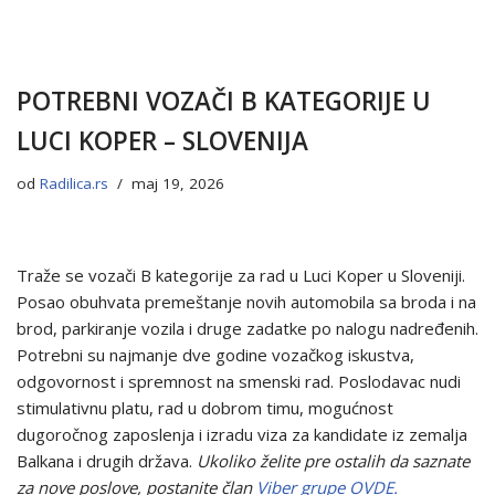
POTREBNI VOZAČI B KATEGORIJE U
LUCI KOPER – SLOVENIJA
od
Radilica.rs
maj 19, 2026
Traže se vozači B kategorije za rad u Luci Koper u Sloveniji.
Posao obuhvata premeštanje novih automobila sa broda i na
brod, parkiranje vozila i druge zadatke po nalogu nadređenih.
Potrebni su najmanje dve godine vozačkog iskustva,
odgovornost i spremnost na smenski rad. Poslodavac nudi
stimulativnu platu, rad u dobrom timu, mogućnost
dugoročnog zaposlenja i izradu viza za kandidate iz zemalja
Balkana i drugih država.
Ukoliko želite pre ostalih da saznate
za nove poslove, postanite član
Viber grupe OVDE.