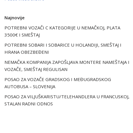
Najnovije
POTREBNI VOZAČI C KATEGORIJE U NEMAČKOJ, PLATA
3500€ I SMEŠTAJ
POTREBNI SOBARI I SOBARICE U HOLANDIJI, SMEŠTAJ I
HRANA OBEZBEĐENI
NEMAČKA KOMPANIJA ZAPOŠLJAVA MONTERE NAMEŠTAJA I
VOZAČE, SMEŠTAJ REGULISAN
POSAO ZA VOZAČE GRADSKOG I MEĐUGRADSKOG
AUTOBUSA – SLOVENIJA
POSAO ZA VILJUŠKARISTU/TELEHANDLERA U FRANCUSKOJ,
STALAN RADNI ODNOS