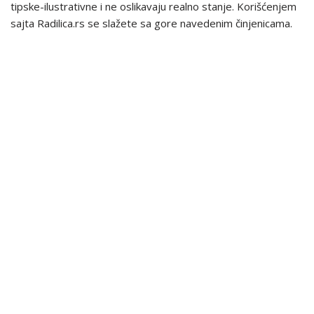
tipske-ilustrativne i ne oslikavaju realno stanje. Korišćenjem
sajta Radilica.rs se slažete sa gore navedenim činjenicama.