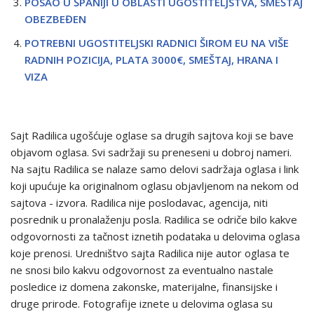
POSAO U ŠPANIJI U OBLASTI UGOSTITELJSTVA, SMEŠTAJ
OBEZBEĐEN
POTREBNI UGOSTITELJSKI RADNICI ŠIROM EU NA VIŠE
RADNIH POZICIJA, PLATA 3000€, SMEŠTAJ, HRANA I
VIZA
Sajt Radilica ugošćuje oglase sa drugih sajtova koji se bave
objavom oglasa. Svi sadržaji su preneseni u dobroj nameri.
Na sajtu Radilica se nalaze samo delovi sadržaja oglasa i link
koji upućuje ka originalnom oglasu objavljenom na nekom od
sajtova - izvora. Radilica nije poslodavac, agencija, niti
posrednik u pronalaženju posla. Radilica se odriče bilo kakve
odgovornosti za tačnost iznetih podataka u delovima oglasa
koje prenosi. Uredništvo sajta Radilica nije autor oglasa te
ne snosi bilo kakvu odgovornost za eventualno nastale
posledice iz domena zakonske, materijalne, finansijske i
druge prirode. Fotografije iznete u delovima oglasa su