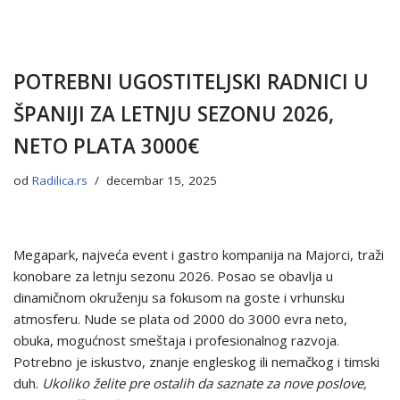
POTREBNI UGOSTITELJSKI RADNICI U
ŠPANIJI ZA LETNJU SEZONU 2026,
NETO PLATA 3000€
od
Radilica.rs
decembar 15, 2025
Megapark, najveća event i gastro kompanija na Majorci, traži
konobare za letnju sezonu 2026. Posao se obavlja u
dinamičnom okruženju sa fokusom na goste i vrhunsku
atmosferu. Nude se plata od 2000 do 3000 evra neto,
obuka, mogućnost smeštaja i profesionalnog razvoja.
Potrebno je iskustvo, znanje engleskog ili nemačkog i timski
duh.
Ukoliko želite pre ostalih da saznate za nove poslove,