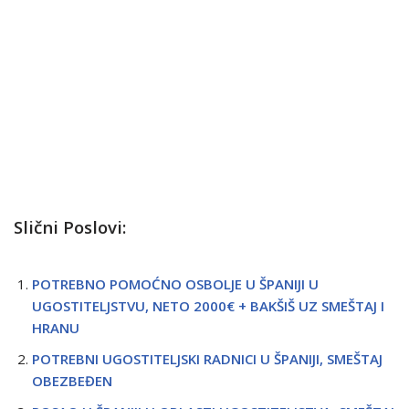
Slični Poslovi:
POTREBNO POMOĆNO OSBOLJE U ŠPANIJI U
UGOSTITELJSTVU, NETO 2000€ + BAKŠIŠ UZ SMEŠTAJ I
HRANU
POTREBNI UGOSTITELJSKI RADNICI U ŠPANIJI, SMEŠTAJ
OBEZBEĐEN