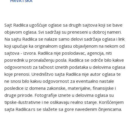
HRVATSKA
Sajt Radilica ugošćuje oglase sa drugih sajtova koji se bave
objavom oglasa. Svi sadržaji su preneseni u dobroj nameri.
Na sajtu Radilica se nalaze samo delovi sadržaja oglasa i link
koji upućuje ka originalnom oglasu objavljenom na nekom od
sajtova - izvora. Radilica nije poslodavac, agencija, niti
posrednik u pronalaženju posla. Radilica se odriče bilo kakve
odgovornosti za tačnost iznetih podataka u delovima oglasa
koje prenosi. Uredništvo sajta Radilica nije autor oglasa te
ne snosi bilo kakvu odgovornost za eventualno nastale
posledice iz domena zakonske, materijalne, finansijske i
druge prirode. Fotografije iznete u delovima oglasa su
tipske-ilustrativne i ne oslikavaju realno stanje. Korišćenjem
sajta Radilica.rs se slažete sa gore navedenim činjenicama.