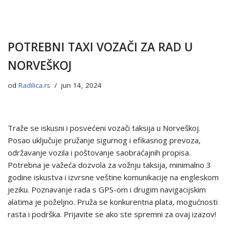
POTREBNI TAXI VOZAČI ZA RAD U
NORVEŠKOJ
od
Radilica.rs
jun 14, 2024
Traže se iskusni i posvećeni vozači taksija u Norveškoj.
Posao uključuje pružanje sigurnog i efikasnog prevoza,
održavanje vozila i poštovanje saobraćajnih propisa.
Potrebna je važeća dozvola za vožnju taksija, minimalno 3
godine iskustva i izvrsne veštine komunikacije na engleskom
jeziku. Poznavanje rada s GPS-om i drugim navigacijskim
alatima je poželjno. Pruža se konkurentna plata, mogućnosti
rasta i podrška. Prijavite se ako ste spremni za ovaj izazov!