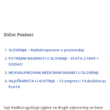
Slični Poslovi:
SLOVENIJA – Radnik/operater u proizvodnji
POTREBNI BAGERISTI U SLOVENIJI – PLATA 2.500€ +
DODACI
NE/KVALIFIKOVANI MEDICINSKI RADNICI U SLOVENIJI
VILJUŠKARISTA U AUSTRIJA – 13.(regres) i 14.(božićnica)
PLATA
Sajt Radilica ugošćuje oglase sa drugih sajtova koji se bave