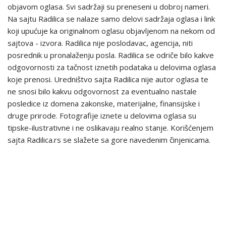
objavom oglasa. Svi sadržaji su preneseni u dobroj nameri.
Na sajtu Radilica se nalaze samo delovi sadržaja oglasa i link
koji upućuje ka originalnom oglasu objavljenom na nekom od
sajtova - izvora. Radilica nije poslodavac, agencija, niti
posrednik u pronalaženju posla. Radilica se odriče bilo kakve
odgovornosti za tačnost iznetih podataka u delovima oglasa
koje prenosi. Uredništvo sajta Radilica nije autor oglasa te
ne snosi bilo kakvu odgovornost za eventualno nastale
posledice iz domena zakonske, materijalne, finansijske i
druge prirode. Fotografije iznete u delovima oglasa su
tipske-ilustrativne i ne oslikavaju realno stanje. Korišćenjem
sajta Radilica.rs se slažete sa gore navedenim činjenicama.