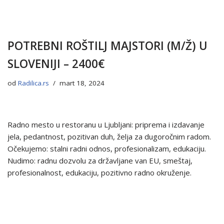
POTREBNI ROŠTILJ MAJSTORI (M/Ž) U
SLOVENIJI – 2400€
od
Radilica.rs
mart 18, 2024
Radno mesto u restoranu u Ljubljani: priprema i izdavanje
jela, pedantnost, pozitivan duh, želja za dugoročnim radom.
Očekujemo: stalni radni odnos, profesionalizam, edukaciju.
Nudimo: radnu dozvolu za državljane van EU, smeštaj,
profesionalnost, edukaciju, pozitivno radno okruženje.