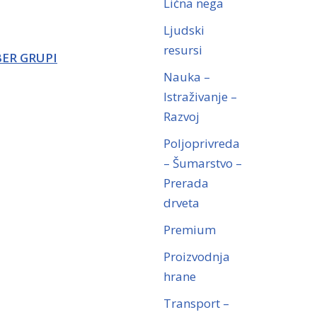
Lična nega
Ljudski
resursi
BER GRUPI
Nauka –
Istraživanje –
Razvoj
Poljoprivreda
– Šumarstvo –
Prerada
drveta
Premium
Proizvodnja
hrane
Transport –