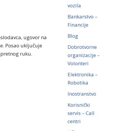
vozila
Bankarstvo –
Financije
Blog
poslodavca, ugovor na
e. Posao uključuje
Dobrotvorne
 spretnog ruku.
organizacije –
Volonteri
Elektronika –
Robotika
Inostranstvo
Korisnički
servis – Call
centri