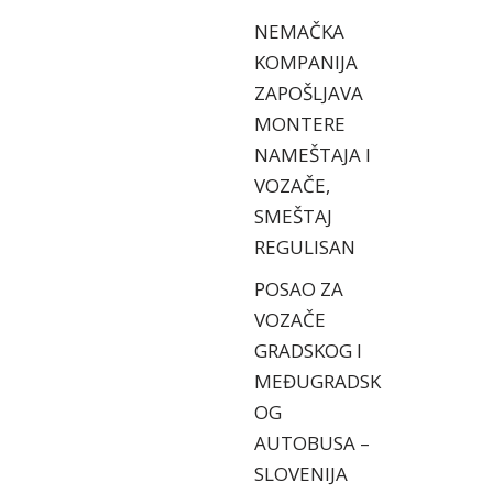
NEMAČKA
KOMPANIJA
ZAPOŠLJAVA
MONTERE
NAMEŠTAJA I
VOZAČE,
SMEŠTAJ
REGULISAN
POSAO ZA
VOZAČE
GRADSKOG I
MEĐUGRADSK
OG
AUTOBUSA –
SLOVENIJA