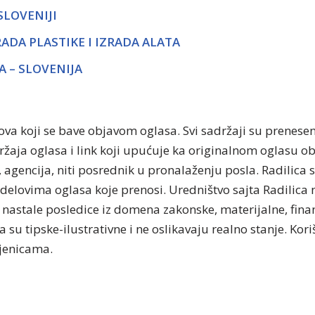
SLOVENIJI
ADA PLASTIKE I IZRADA ALATA
A – SLOVENIJA
tova koji se bave objavom oglasa. Svi sadržaji su prenese
držaja oglasa i link koji upućuje ka originalnom oglasu 
, agencija, niti posrednik u pronalaženju posla. Radilica 
delovima oglasa koje prenosi. Uredništvo sajta Radilica n
nastale posledice iz domena zakonske, materijalne, finan
 su tipske-ilustrativne i ne oslikavaju realno stanje. Kor
njenicama.