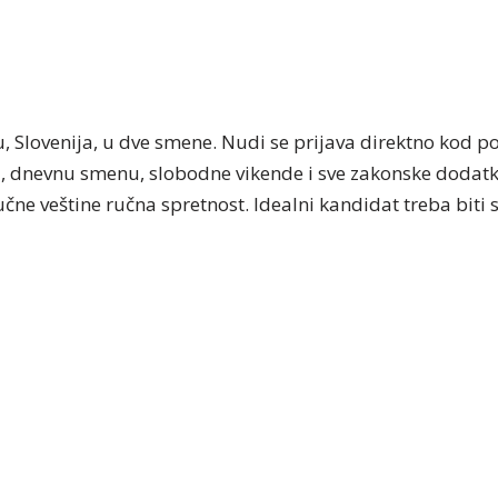
ju, Slovenija, u dve smene. Nudi se prijava direktno kod 
 dnevnu smenu, slobodne vikende i sve zakonske dodatk
učne veštine ručna spretnost. Idealni kandidat treba biti