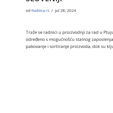
od
Radilica.rs
jul 28, 2024
Traže se radnici u proizvodnji za rad u Ptu
određeno s mogućnošću stalnog zaposlenja,
pakovanje i sortiranje proizvoda, dok su klj