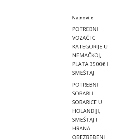
Najnovije
POTREBNI
VOZAČI C
KATEGORIJE U
NEMAČKOJ,
PLATA 3500€ I
SMEŠTAJ
POTREBNI
SOBARI I
SOBARICE U
HOLANDIJI,
SMEŠTAJ I
HRANA
OBEZBEĐENI