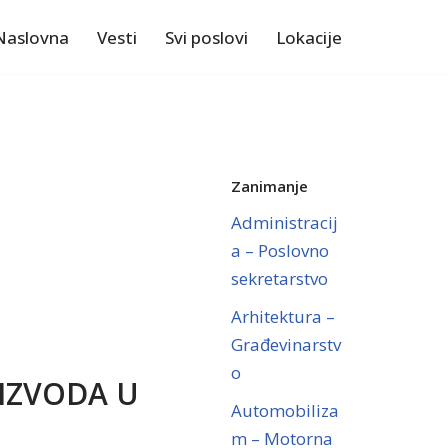
Naslovna
Vesti
Svi poslovi
Lokacije
Zanimanje
Administracij
a – Poslovno
sekretarstvo
Arhitektura –
Građevinarstv
o
OIZVODA U
Automobiliza
m – Motorna