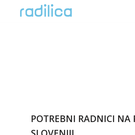
Skoči
na
sadržaj
POTREBNI RADNICI NA 
SLOVENIJI