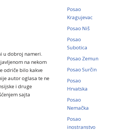
Posao
Kragujevac
Posao Niš
Posao
Subotica
ni u dobroj nameri.
Posao Zemun
objavljenom na nekom
Posao Surčin
se odriče bilo kakve
ije autor oglasa te ne
Posao
sijske i druge
Hrvatska
išćenjem sajta
Posao
Nemačka
Posao
inostranstvo