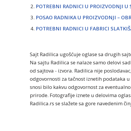
POTREBNI RADNICI U PROIZVODNJI U 
POSAO RADNIKA U PROIZVODNJI – OBR
POTREBNI RADNICI U FABRICI SLATKIŠ
Sajt Radilica ugošćuje oglase sa drugih saj
Na sajtu Radilica se nalaze samo delovi sa
od sajtova - izvora. Radilica nije poslodavac
odgovornosti za tačnost iznetih podataka u 
snosi bilo kakvu odgovornost za eventualno 
prirode. Fotografije iznete u delovima oglasa
Radilica.rs se slažete sa gore navedenim či