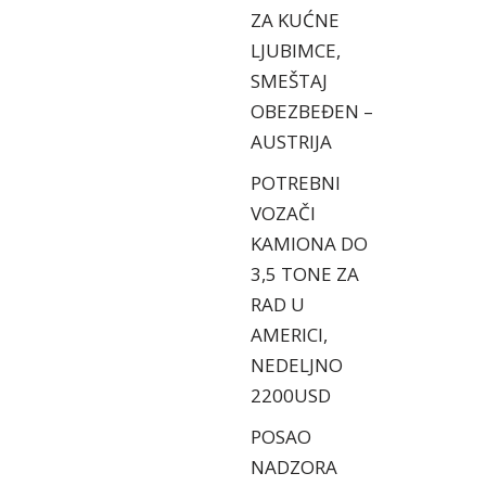
ZA KUĆNE
LJUBIMCE,
SMEŠTAJ
OBEZBEĐEN –
AUSTRIJA
POTREBNI
VOZAČI
KAMIONA DO
3,5 TONE ZA
RAD U
AMERICI,
NEDELJNO
2200USD
POSAO
NADZORA