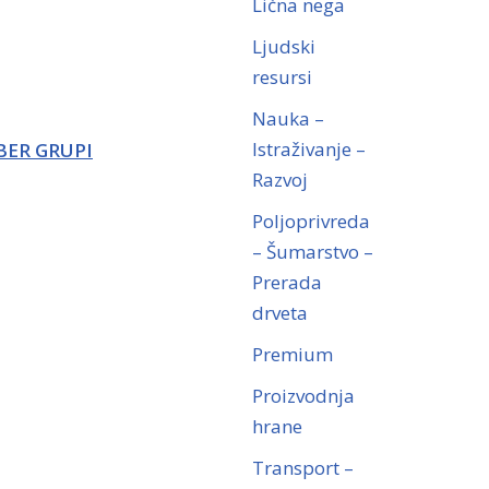
Lična nega
Ljudski
resursi
Nauka –
Istraživanje –
BER GRUPI
Razvoj
Poljoprivreda
– Šumarstvo –
Prerada
drveta
Premium
Proizvodnja
hrane
Transport –