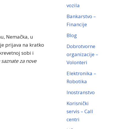
vozila
Bankarstvo –
Financije
Blog
enu, Nemačka, u
je prijava na kratko
Dobrotvorne
revetnoj sobi i
organizacije –
a saznate za nove
Volonteri
Elektronika –
Robotika
Inostranstvo
Korisnički
servis – Call
centri