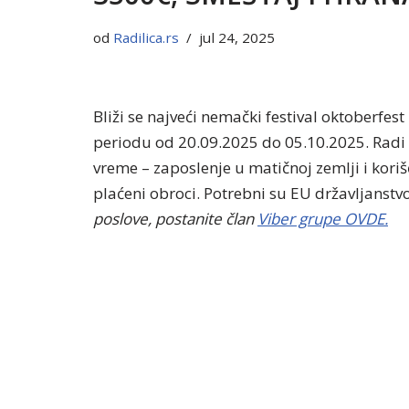
od
Radilica.rs
jul 24, 2025
Bliži se najveći nemački festival oktoberfes
periodu od 20.09.2025 do 05.10.2025. Radi s
vreme – zaposlenje u matičnoj zemlji i kor
plaćeni obroci. Potrebni su EU državljanstv
poslove, postanite član
Viber grupe OVDE.