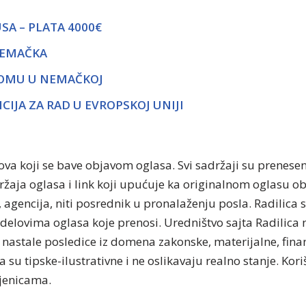
A – PLATA 4000€
NEMAČKA
ROMU U NEMAČKOJ
CIJA ZA RAD U EVROPSKOJ UNIJI
tova koji se bave objavom oglasa. Svi sadržaji su prenese
držaja oglasa i link koji upućuje ka originalnom oglasu 
, agencija, niti posrednik u pronalaženju posla. Radilica 
delovima oglasa koje prenosi. Uredništvo sajta Radilica n
nastale posledice iz domena zakonske, materijalne, finan
 su tipske-ilustrativne i ne oslikavaju realno stanje. Kor
njenicama.