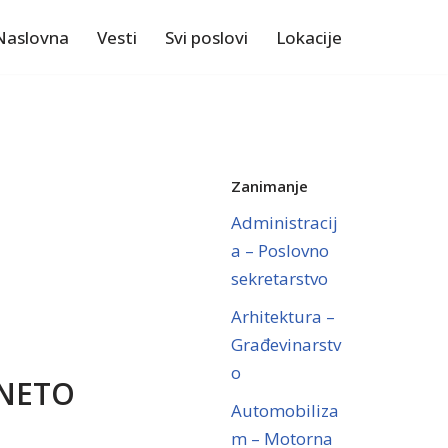
Naslovna
Vesti
Svi poslovi
Lokacije
Zanimanje
Administracij
a – Poslovno
sekretarstvo
Arhitektura –
Građevinarstv
o
 NETO
Automobiliza
m – Motorna