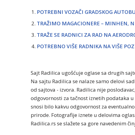
POTREBNI VOZAČI GRADSKOG AUTOBUS
TRAŽIMO MAGACIONERE – MINHEN, 
TRAŽE SE RADNICI ZA RAD NA AEROD
POTREBNO VIŠE RADNIKA NA VIŠE POZI
Sajt Radilica ugošćuje oglase sa drugih saj
Na sajtu Radilica se nalaze samo delovi sa
od sajtova - izvora. Radilica nije poslodavac
odgovornosti za tačnost iznetih podataka u 
snosi bilo kakvu odgovornost za eventualno 
prirode. Fotografije iznete u delovima oglasa
Radilica.rs se slažete sa gore navedenim či