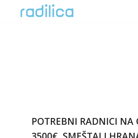
Skoči
na
sadržaj
POTREBNI RADNICI NA
3500€, SMEŠTAJ I HRAN