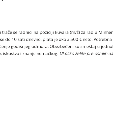
t i traže se radnici na poziciji kuvara (m/ž) za rad u Minh
e do 10 sati dnevno, plata je oko 3.500 € neto. Potrebna 
išćenje godišnjeg odmora. Obezbeđeni su smeštaj u jednok
o, iskustvo i znanje nemačkog.
Ukoliko želite pre ostalih d