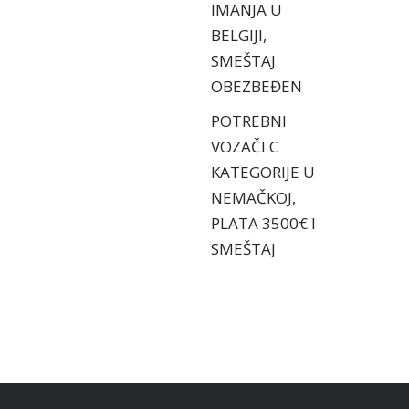
IMANJA U
BELGIJI,
SMEŠTAJ
OBEZBEĐEN
POTREBNI
VOZAČI C
KATEGORIJE U
NEMAČKOJ,
PLATA 3500€ I
SMEŠTAJ