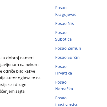
Posao
Kragujevac
Posao Niš
Posao
Subotica
Posao Zemun
Posao Surčin
ni u dobroj nameri.
objavljenom na nekom
Posao
se odriče bilo kakve
Hrvatska
ije autor oglasa te ne
Posao
sijske i druge
Nemačka
išćenjem sajta
Posao
inostranstvo