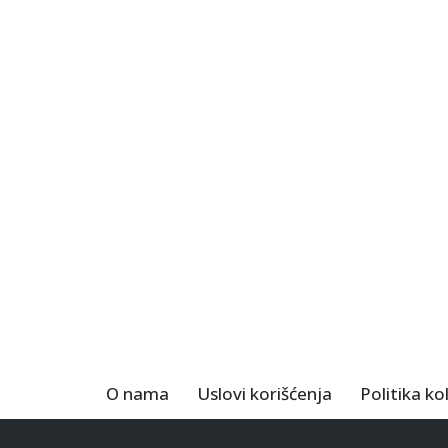
O nama
Uslovi korišćenja
Politika ko