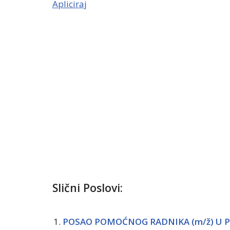
Apliciraj
Slični Poslovi:
POSAO POMOĆNOG RADNIKA (m/ž) U 