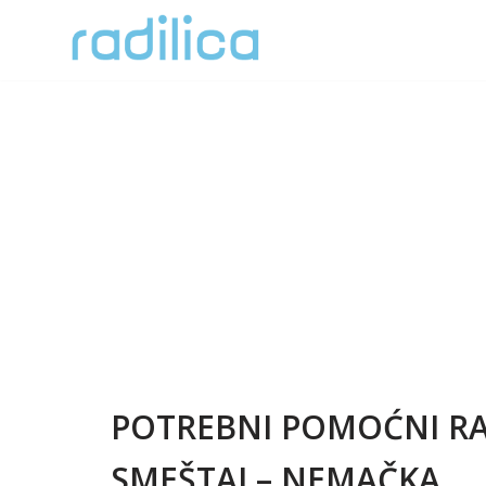
Skoči
na
sadržaj
POTREBNI POMOĆNI RAD
SMEŠTAJ – NEMAČKA