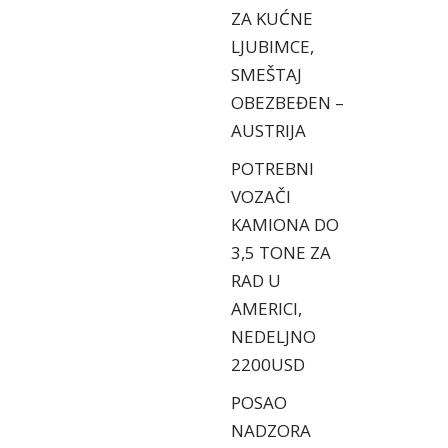
ZA KUĆNE
LJUBIMCE,
SMEŠTAJ
OBEZBEĐEN –
AUSTRIJA
POTREBNI
VOZAČI
KAMIONA DO
3,5 TONE ZA
RAD U
AMERICI,
NEDELJNO
2200USD
POSAO
NADZORA