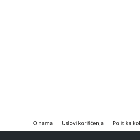
O nama
Uslovi korišćenja
Politika ko