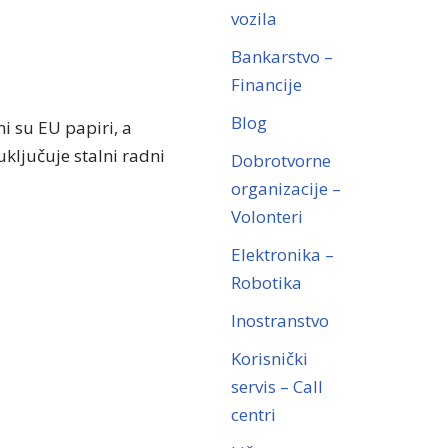
vozila
Bankarstvo –
Financije
Blog
i su EU papiri, a
ključuje stalni radni
Dobrotvorne
organizacije –
Volonteri
Elektronika –
Robotika
Inostranstvo
Korisnički
servis – Call
centri