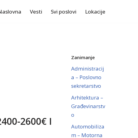
Naslovna
Vesti
Svi poslovi
Lokacije
Zanimanje
Administracij
a – Poslovno
sekretarstvo
Arhitektura –
Građevinarstv
o
400-2600€ I
Automobiliza
m – Motorna