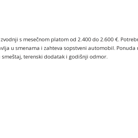
zvodnji s mesečnom platom od 2.400 do 2.600 €. Potrebn
avlja u smenama i zahteva sopstveni automobil. Ponuda u
 smeštaj, terenski dodatak i godišnji odmor.