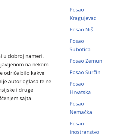
Posao
Kragujevac
Posao Niš
Posao
Subotica
ni u dobroj nameri.
Posao Zemun
objavljenom na nekom
Posao Surčin
se odriče bilo kakve
ije autor oglasa te ne
Posao
sijske i druge
Hrvatska
išćenjem sajta
Posao
Nemačka
Posao
inostranstvo