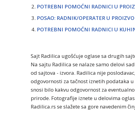
POTREBNI POMOĆNI RADNICI U PROIZ
POSAO: RADNIK/OPERATER U PROIZVOD
POTREBNI POMOĆNI RADNICI U KUHIN
Sajt Radilica ugošćuje oglase sa drugih saj
Na sajtu Radilica se nalaze samo delovi sa
od sajtova - izvora. Radilica nije poslodavac
odgovornosti za tačnost iznetih podataka u 
snosi bilo kakvu odgovornost za eventualno 
prirode. Fotografije iznete u delovima oglasa
Radilica.rs se slažete sa gore navedenim či