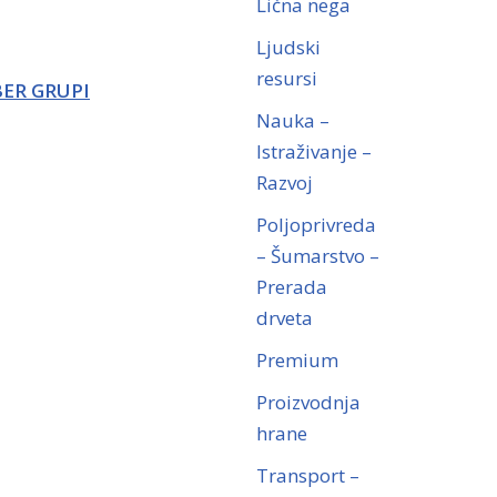
Lična nega
Ljudski
resursi
BER GRUPI
Nauka –
Istraživanje –
Razvoj
Poljoprivreda
– Šumarstvo –
Prerada
drveta
Premium
Proizvodnja
hrane
Transport –