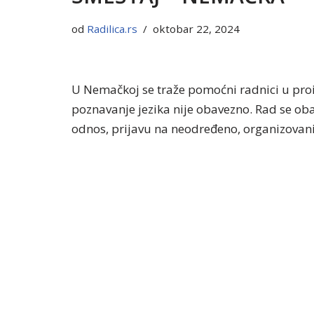
od
Radilica.rs
oktobar 22, 2024
U Nemačkoj se traže pomoćni radnici u proi
poznavanje jezika nije obavezno. Rad se ob
odnos, prijavu na neodređeno, organizovani