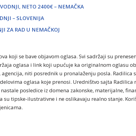
VODNJI, NETO 2400€ – NEMAČKA
NJI – SLOVENIJA
JI ZA RAD U NEMAČKOJ
tova koji se bave objavom oglasa. Svi sadržaji su prenese
držaja oglasa i link koji upućuje ka originalnom oglasu 
, agencija, niti posrednik u pronalaženju posla. Radilica 
delovima oglasa koje prenosi. Uredništvo sajta Radilica n
nastale posledice iz domena zakonske, materijalne, finan
 su tipske-ilustrativne i ne oslikavaju realno stanje. Kor
njenicama.