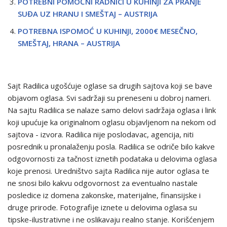
POTREBNI POMOĆNI RADNICI U KUHINJI ZA PRANJE
SUĐA UZ HRANU I SMEŠTAJ – AUSTRIJA
POTREBNA ISPOMOĆ U KUHINJI, 2000€ MESEČNO,
SMEŠTAJ, HRANA – AUSTRIJA
Sajt Radilica ugošćuje oglase sa drugih sajtova koji se bave
objavom oglasa. Svi sadržaji su preneseni u dobroj nameri.
Na sajtu Radilica se nalaze samo delovi sadržaja oglasa i link
koji upućuje ka originalnom oglasu objavljenom na nekom od
sajtova - izvora. Radilica nije poslodavac, agencija, niti
posrednik u pronalaženju posla. Radilica se odriče bilo kakve
odgovornosti za tačnost iznetih podataka u delovima oglasa
koje prenosi. Uredništvo sajta Radilica nije autor oglasa te
ne snosi bilo kakvu odgovornost za eventualno nastale
posledice iz domena zakonske, materijalne, finansijske i
druge prirode. Fotografije iznete u delovima oglasa su
tipske-ilustrativne i ne oslikavaju realno stanje. Korišćenjem