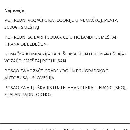
Najnovije
POTREBNI VOZAČI C KATEGORIJE U NEMAČKOJ, PLATA
3500€ I SMEŠTAJ
POTREBNI SOBARI I SOBARICE U HOLANDIJI, SMEŠTAJ I
HRANA OBEZBEĐENI
NEMAČKA KOMPANIJA ZAPOŠLJAVA MONTERE NAMEŠTAJA I
VOZAČE, SMEŠTAJ REGULISAN
POSAO ZA VOZAČE GRADSKOG I MEĐUGRADSKOG
AUTOBUSA – SLOVENIJA
POSAO ZA VILJUŠKARISTU/TELEHANDLERA U FRANCUSKOJ,
STALAN RADNI ODNOS
O nama
Uslovi korišćenja
Politika kolačića