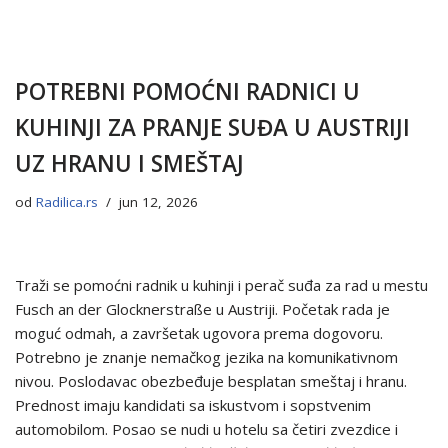
POTREBNI POMOĆNI RADNICI U
KUHINJI ZA PRANJE SUĐA U AUSTRIJI
UZ HRANU I SMEŠTAJ
od
Radilica.rs
jun 12, 2026
Traži se pomoćni radnik u kuhinji i perač suđa za rad u mestu
Fusch an der Glocknerstraße u Austriji. Početak rada je
moguć odmah, a završetak ugovora prema dogovoru.
Potrebno je znanje nemačkog jezika na komunikativnom
nivou. Poslodavac obezbeđuje besplatan smeštaj i hranu.
Prednost imaju kandidati sa iskustvom i sopstvenim
automobilom. Posao se nudi u hotelu sa četiri zvezdice i