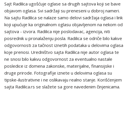
Sajt Radilica ugošćuje oglase sa drugih sajtova koji se bave
objavom oglasa. Svi sadržaji su preneseni u dobroj nameri.
Na sajtu Radilica se nalaze samo delovi sadržaja oglasa i link
koji upućuje ka originalnom oglasu objavljenom na nekom od
sajtova - izvora. Radilica nije poslodavac, agencija, niti
posrednik u pronalaženju posla. Radilica se odriče bilo kakve
odgovornosti za tačnost iznetih podataka u delovima oglasa
koje prenosi. Uredništvo sajta Radilica nije autor oglasa te
ne snosi bilo kakvu odgovornost za eventualno nastale
posledice iz domena zakonske, materijalne, finansijske i
druge prirode. Fotografije iznete u delovima oglasa su
tipske-ilustrativne i ne oslikavaju realno stanje. Korišćenjem
sajta Radilica.rs se slažete sa gore navedenim činjenicama.