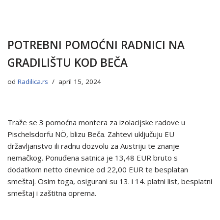
POTREBNI POMOĆNI RADNICI NA
GRADILIŠTU KOD BEČA
od
Radilica.rs
april 15, 2024
Traže se 3 pomoćna montera za izolacijske radove u
Pischelsdorfu NÖ, blizu Beča. Zahtevi uključuju EU
državljanstvo ili radnu dozvolu za Austriju te znanje
nemačkog. Ponuđena satnica je 13,48 EUR bruto s
dodatkom netto dnevnice od 22,00 EUR te besplatan
smeštaj. Osim toga, osigurani su 13. i 14. platni list, besplatni
smeštaj i zaštitna oprema.