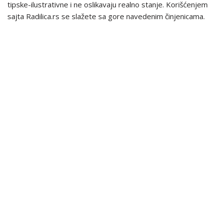
tipske-ilustrativne i ne oslikavaju realno stanje. Korišćenjem
sajta Radilica.rs se slažete sa gore navedenim činjenicama.