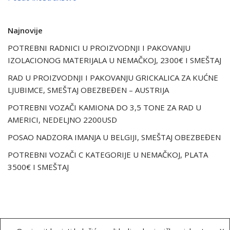
Najnovije
POTREBNI RADNICI U PROIZVODNJI I PAKOVANJU
IZOLACIONOG MATERIJALA U NEMAČKOJ, 2300€ I SMEŠTAJ
RAD U PROIZVODNJI I PAKOVANJU GRICKALICA ZA KUĆNE
LJUBIMCE, SMEŠTAJ OBEZBEĐEN – AUSTRIJA
POTREBNI VOZAČI KAMIONA DO 3,5 TONE ZA RAD U
AMERICI, NEDELJNO 2200USD
POSAO NADZORA IMANJA U BELGIJI, SMEŠTAJ OBEZBEĐEN
POTREBNI VOZAČI C KATEGORIJE U NEMAČKOJ, PLATA
3500€ I SMEŠTAJ
O nama
Uslovi korišćenja
Politika kolačića