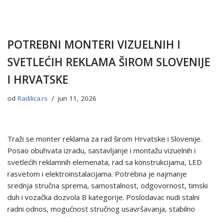
POTREBNI MONTERI VIZUELNIH I
SVETLEĆIH REKLAMA ŠIROM SLOVENIJE
I HRVATSKE
od
Radilica.rs
jun 11, 2026
Traži se monter reklama za rad širom Hrvatske i Slovenije.
Posao obuhvata izradu, sastavljanje i montažu vizuelnih i
svetlećih reklamnih elemenata, rad sa konstrukcijama, LED
rasvetom i elektroinstalacijama. Potrebna je najmanje
srednja stručna sprema, samostalnost, odgovornost, timski
duh i vozačka dozvola B kategorije. Poslodavac nudi stalni
radni odnos, mogućnost stručnog usavršavanja, stabilno