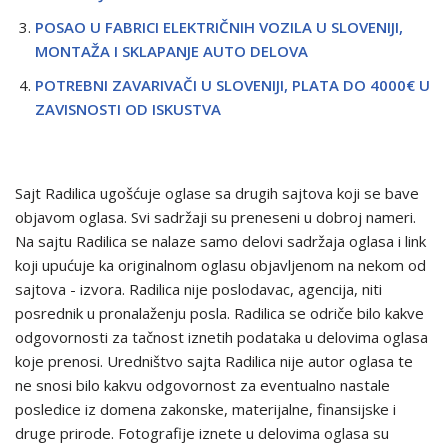
POSAO U FABRICI ELEKTRIČNIH VOZILA U SLOVENIJI,
MONTAŽA I SKLAPANJE AUTO DELOVA
POTREBNI ZAVARIVAČI U SLOVENIJI, PLATA DO 4000€ U
ZAVISNOSTI OD ISKUSTVA
Sajt Radilica ugošćuje oglase sa drugih sajtova koji se bave
objavom oglasa. Svi sadržaji su preneseni u dobroj nameri.
Na sajtu Radilica se nalaze samo delovi sadržaja oglasa i link
koji upućuje ka originalnom oglasu objavljenom na nekom od
sajtova - izvora. Radilica nije poslodavac, agencija, niti
posrednik u pronalaženju posla. Radilica se odriče bilo kakve
odgovornosti za tačnost iznetih podataka u delovima oglasa
koje prenosi. Uredništvo sajta Radilica nije autor oglasa te
ne snosi bilo kakvu odgovornost za eventualno nastale
posledice iz domena zakonske, materijalne, finansijske i
druge prirode. Fotografije iznete u delovima oglasa su