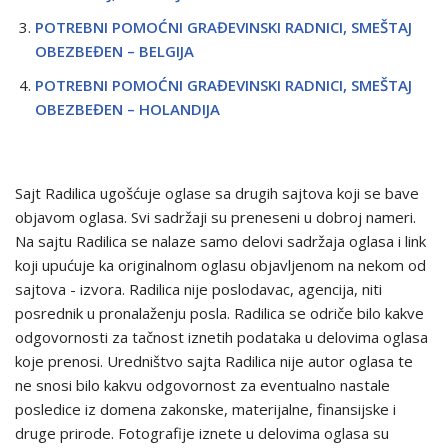
POTREBNI POMOĆNI GRAĐEVINSKI RADNICI, SMEŠTAJ
OBEZBEĐEN – BELGIJA
POTREBNI POMOĆNI GRAĐEVINSKI RADNICI, SMEŠTAJ
OBEZBEĐEN – HOLANDIJA
Sajt Radilica ugošćuje oglase sa drugih sajtova koji se bave
objavom oglasa. Svi sadržaji su preneseni u dobroj nameri.
Na sajtu Radilica se nalaze samo delovi sadržaja oglasa i link
koji upućuje ka originalnom oglasu objavljenom na nekom od
sajtova - izvora. Radilica nije poslodavac, agencija, niti
posrednik u pronalaženju posla. Radilica se odriče bilo kakve
odgovornosti za tačnost iznetih podataka u delovima oglasa
koje prenosi. Uredništvo sajta Radilica nije autor oglasa te
ne snosi bilo kakvu odgovornost za eventualno nastale
posledice iz domena zakonske, materijalne, finansijske i
druge prirode. Fotografije iznete u delovima oglasa su