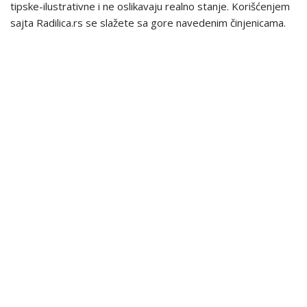
tipske-ilustrativne i ne oslikavaju realno stanje. Korišćenjem
sajta Radilica.rs se slažete sa gore navedenim činjenicama.