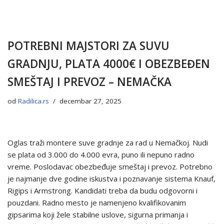
POTREBNI MAJSTORI ZA SUVU
GRADNJU, PLATA 4000€ I OBEZBEĐEN
SMEŠTAJ I PREVOZ – NEMAČKA
od
Radilica.rs
decembar 27, 2025
Oglas traži montere suve gradnje za rad u Nemačkoj. Nudi
se plata od 3.000 do 4.000 evra, puno ili nepuno radno
vreme. Poslodavac obezbeđuje smeštaj i prevoz. Potrebno
je najmanje dve godine iskustva i poznavanje sistema Knauf,
Rigips i Armstrong. Kandidati treba da budu odgovorni i
pouzdani. Radno mesto je namenjeno kvalifikovanim
gipsarima koji žele stabilne uslove, sigurna primanja i