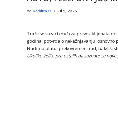
od
Radilica.rs
jul 5, 2026
Traže se vozači (m/ž) za prevoz klijenata do
godina, potvrda o nekažnjavanju, osnovno po
Nudimo platu, prekovremeni rad, bakšiš, slu
Ukoliko želite pre ostalih da saznate za nove