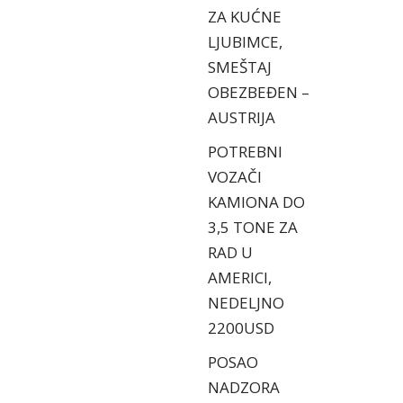
ZA KUĆNE
LJUBIMCE,
SMEŠTAJ
OBEZBEĐEN –
AUSTRIJA
POTREBNI
VOZAČI
KAMIONA DO
3,5 TONE ZA
RAD U
AMERICI,
NEDELJNO
2200USD
POSAO
NADZORA