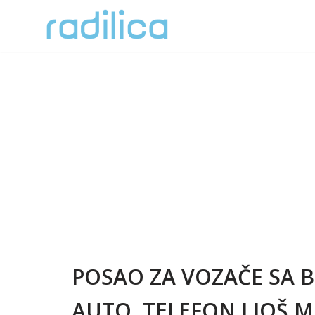
Skoči
na
sadržaj
POSAO ZA VOZAČE SA B
AUTO, TELEFON I JOŠ 