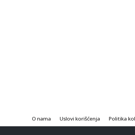
O nama
Uslovi korišćenja
Politika ko