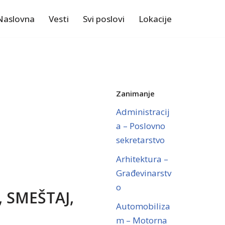
Naslovna
Vesti
Svi poslovi
Lokacije
Zanimanje
Administracij
a – Poslovno
sekretarstvo
Arhitektura –
Građevinarstv
o
 SMEŠTAJ,
Automobiliza
m – Motorna