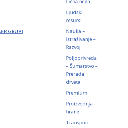
Lična nega
Ljudski
resursi
Nauka –
BER GRUPI
Istraživanje –
Razvoj
Poljoprivreda
– Šumarstvo –
Prerada
drveta
Premium
Proizvodnja
hrane
Transport –