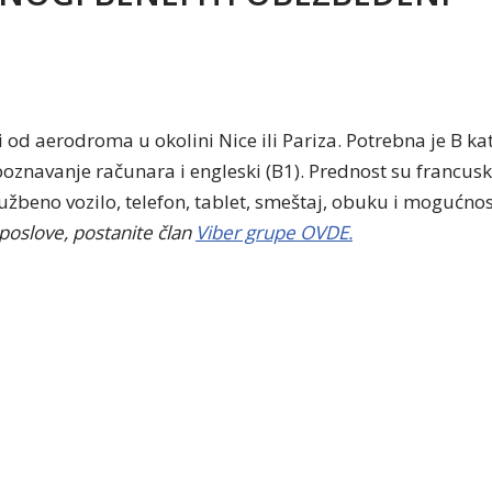
 i od aerodroma u okolini Nice ili Pariza. Potrebna je B k
znavanje računara i engleski (B1). Prednost su francuski 
žbeno vozilo, telefon, tablet, smeštaj, obuku i mogućnos
 poslove, postanite član
Viber grupe OVDE.