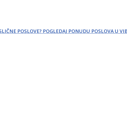
 SLIČNE POSLOVE? POGLEDAJ PONUDU POSLOVA U VI