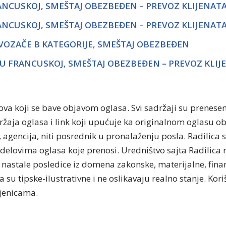
ANCUSKOJ, SMEŠTAJ OBEZBEĐEN – PREVOZ KLIJENAT
ANCUSKOJ, SMEŠTAJ OBEZBEĐEN – PREVOZ KLIJENAT
VOZAČE B KATEGORIJE, SMEŠTAJ OBEZBEĐEN
 U FRANCUSKOJ, SMEŠTAJ OBEZBEĐEN – PREVOZ KLIJ
tova koji se bave objavom oglasa. Svi sadržaji su prenese
držaja oglasa i link koji upućuje ka originalnom oglasu 
, agencija, niti posrednik u pronalaženju posla. Radilica 
delovima oglasa koje prenosi. Uredništvo sajta Radilica n
nastale posledice iz domena zakonske, materijalne, finan
 su tipske-ilustrativne i ne oslikavaju realno stanje. Kor
njenicama.