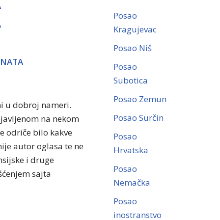
A
Posao
A
Kragujevac
Posao Niš
ENATA
Posao
Subotica
Posao Zemun
ni u dobroj nameri.
Posao Surčin
objavljenom na nekom
se odriče bilo kakve
Posao
ije autor oglasa te ne
Hrvatska
sijske i druge
Posao
išćenjem sajta
Nemačka
Posao
inostranstvo