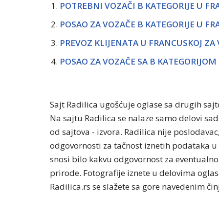
POTREBNI VOZAČI B KATEGORIJE U FR
POSAO ZA VOZAČE B KATEGORIJE U FR
PREVOZ KLIJENATA U FRANCUSKOJ ZA 
POSAO ZA VOZAČE SA B KATEGORIJOM
Sajt Radilica ugošćuje oglase sa drugih saj
Na sajtu Radilica se nalaze samo delovi sa
od sajtova - izvora. Radilica nije poslodavac
odgovornosti za tačnost iznetih podataka u 
snosi bilo kakvu odgovornost za eventualno 
prirode. Fotografije iznete u delovima oglasa
Radilica.rs se slažete sa gore navedenim či