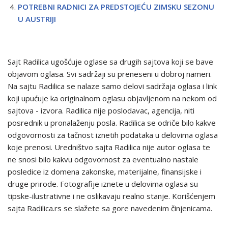
POTREBNI RADNICI ZA PREDSTOJEĆU ZIMSKU SEZONU
U AUSTRIJI
Sajt Radilica ugošćuje oglase sa drugih sajtova koji se bave
objavom oglasa. Svi sadržaji su preneseni u dobroj nameri.
Na sajtu Radilica se nalaze samo delovi sadržaja oglasa i link
koji upućuje ka originalnom oglasu objavljenom na nekom od
sajtova - izvora. Radilica nije poslodavac, agencija, niti
posrednik u pronalaženju posla. Radilica se odriče bilo kakve
odgovornosti za tačnost iznetih podataka u delovima oglasa
koje prenosi. Uredništvo sajta Radilica nije autor oglasa te
ne snosi bilo kakvu odgovornost za eventualno nastale
posledice iz domena zakonske, materijalne, finansijske i
druge prirode. Fotografije iznete u delovima oglasa su
tipske-ilustrativne i ne oslikavaju realno stanje. Korišćenjem
sajta Radilica.rs se slažete sa gore navedenim činjenicama.