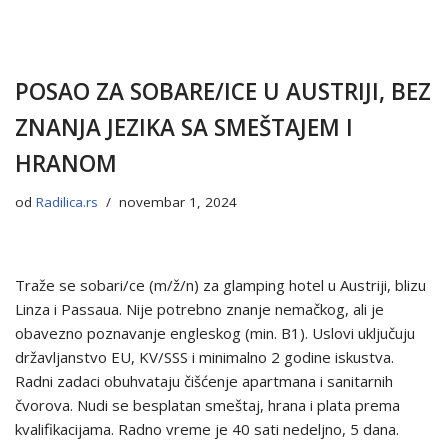
POSAO ZA SOBARE/ICE U AUSTRIJI, BEZ
ZNANJA JEZIKA SA SMEŠTAJEM I
HRANOM
od
Radilica.rs
novembar 1, 2024
Traže se sobari/ce (m/ž/n) za glamping hotel u Austriji, blizu
Linza i Passaua. Nije potrebno znanje nemačkog, ali je
obavezno poznavanje engleskog (min. B1). Uslovi uključuju
državljanstvo EU, KV/SSS i minimalno 2 godine iskustva.
Radni zadaci obuhvataju čišćenje apartmana i sanitarnih
čvorova. Nudi se besplatan smeštaj, hrana i plata prema
kvalifikacijama. Radno vreme je 40 sati nedeljno, 5 dana.