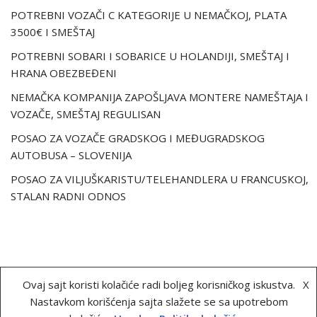
POTREBNI VOZAČI C KATEGORIJE U NEMAČKOJ, PLATA
3500€ I SMEŠTAJ
POTREBNI SOBARI I SOBARICE U HOLANDIJI, SMEŠTAJ I
HRANA OBEZBEĐENI
NEMAČKA KOMPANIJA ZAPOŠLJAVA MONTERE NAMEŠTAJA I
VOZAČE, SMEŠTAJ REGULISAN
POSAO ZA VOZAČE GRADSKOG I MEĐUGRADSKOG
AUTOBUSA – SLOVENIJA
POSAO ZA VILJUŠKARISTU/TELEHANDLERA U FRANCUSKOJ,
STALAN RADNI ODNOS
O nama
Uslovi korišćenja
Politika kolačića
Ovaj sajt koristi kolačiće radi boljeg korisničkog iskustva.
X
Kontakt
Nastavkom korišćenja sajta slažete se sa upotrebom