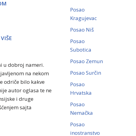
NOM
Posao
Kragujevac
Posao Niš
VIŠE
Posao
Subotica
Posao Zemun
ni u dobroj nameri.
Posao Surčin
objavljenom na nekom
se odriče bilo kakve
Posao
ije autor oglasa te ne
Hrvatska
sijske i druge
Posao
išćenjem sajta
Nemačka
Posao
inostranstvo