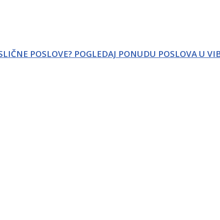
 SLIČNE POSLOVE? POGLEDAJ PONUDU POSLOVA U VI