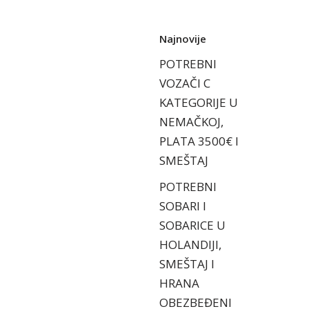
Najnovije
POTREBNI
VOZAČI C
KATEGORIJE U
NEMAČKOJ,
PLATA 3500€ I
SMEŠTAJ
POTREBNI
SOBARI I
SOBARICE U
HOLANDIJI,
SMEŠTAJ I
HRANA
OBEZBEĐENI