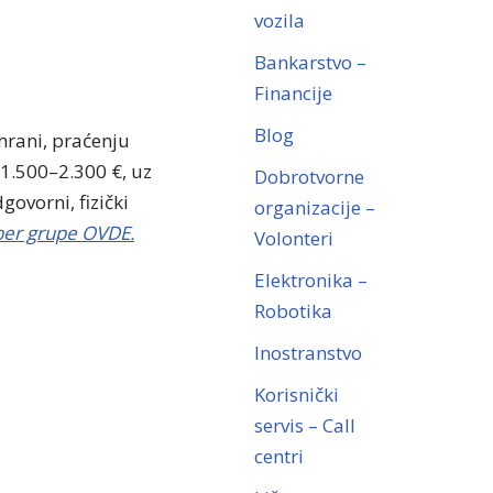
vozila
Bankarstvo –
Financije
Blog
hrani, praćenju
 1.500–2.300 €, uz
Dobrotvorne
ovorni, fizički
organizacije –
ber grupe OVDE.
Volonteri
Elektronika –
Robotika
Inostranstvo
Korisnički
servis – Call
centri