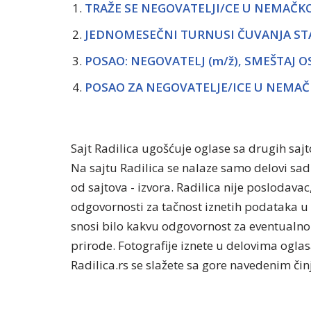
TRAŽE SE NEGOVATELJI/CE U NEMAČKO
JEDNOMESEČNI TURNUSI ČUVANJA STAR
POSAO: NEGOVATELJ (m/ž), SMEŠTAJ 
POSAO ZA NEGOVATELJE/ICE U NEMAČ
Sajt Radilica ugošćuje oglase sa drugih saj
Na sajtu Radilica se nalaze samo delovi sa
od sajtova - izvora. Radilica nije poslodavac
odgovornosti za tačnost iznetih podataka u 
snosi bilo kakvu odgovornost za eventualno 
prirode. Fotografije iznete u delovima oglasa
Radilica.rs se slažete sa gore navedenim či