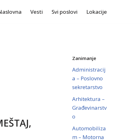
Naslovna
Vesti
Svi poslovi
Lokacije
Zanimanje
Administracij
a – Poslovno
sekretarstvo
Arhitektura –
Građevinarstv
o
EŠTAJ,
Automobiliza
m – Motorna