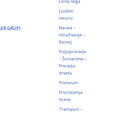
Lična nega
Ljudski
resursi
Nauka –
BER GRUPI
Istraživanje –
Razvoj
Poljoprivreda
– Šumarstvo –
Prerada
drveta
Premium
Proizvodnja
hrane
Transport –