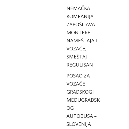
NEMAČKA
KOMPANIJA
ZAPOŠLJAVA
MONTERE
NAMEŠTAJA I
VOZAČE,
SMEŠTAJ
REGULISAN
POSAO ZA
VOZAČE
GRADSKOG I
MEĐUGRADSK
OG
AUTOBUSA –
SLOVENIJA