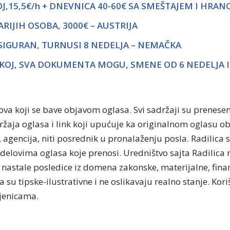
J,15,5€/h + DNEVNICA 40-60€ SA SMEŠTAJEM I HRA
IJIH OSOBA, 3000€ – AUSTRIJA
OSIGURAN, TURNUSI 8 NEDELJA – NEMAČKA
KOJ, SVA DOKUMENTA MOGU, SMENE OD 6 NEDELJA I 
tova koji se bave objavom oglasa. Svi sadržaji su prenese
držaja oglasa i link koji upućuje ka originalnom oglasu 
, agencija, niti posrednik u pronalaženju posla. Radilica 
delovima oglasa koje prenosi. Uredništvo sajta Radilica n
nastale posledice iz domena zakonske, materijalne, finan
 su tipske-ilustrativne i ne oslikavaju realno stanje. Kor
njenicama.