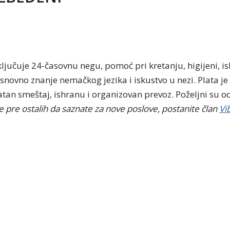
ljučuje 24-časovnu negu, pomoć pri kretanju, higijeni, is
osnovno znanje nemačkog jezika i iskustvo u nezi. Plata je
an smeštaj, ishranu i organizovan prevoz. Poželjni su odg
te pre ostalih da saznate za nove poslove, postanite član
Vi