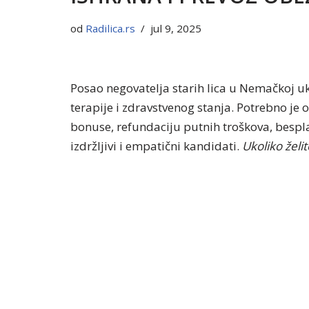
od
Radilica.rs
jul 9, 2025
Posao negovatelja starih lica u Nemačkoj uk
terapije i zdravstvenog stanja. Potrebno je 
bonuse, refundaciju putnih troškova, besplat
izdržljivi i empatični kandidati.
Ukoliko želi