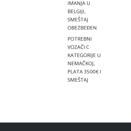
IMANJA U
BELGIJI,
SMEŠTAJ
OBEZBEĐEN
POTREBNI
VOZAČI C
KATEGORIJE U
NEMAČKOJ,
PLATA 3500€ I
SMEŠTAJ