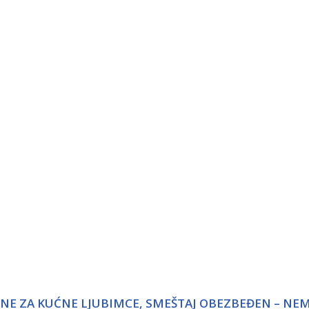
ANE ZA KUĆNE LJUBIMCE, SMEŠTAJ OBEZBEĐEN – NE