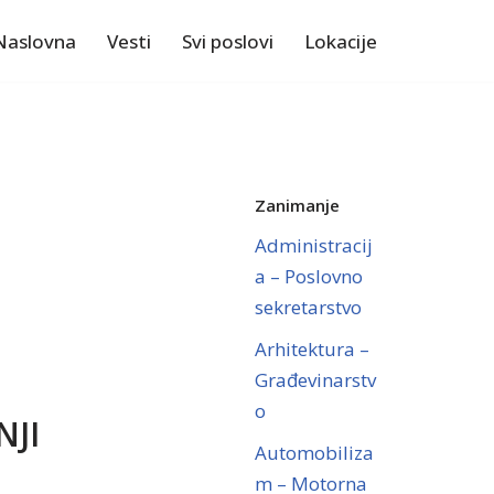
Naslovna
Vesti
Svi poslovi
Lokacije
Zanimanje
Administracij
a – Poslovno
sekretarstvo
Arhitektura –
Građevinarstv
o
NJI
Automobiliza
m – Motorna