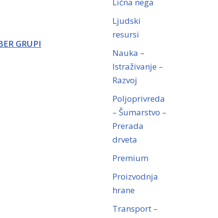
Lična nega
Ljudski
resursi
BER GRUPI
Nauka –
Istraživanje –
Razvoj
Poljoprivreda
– Šumarstvo –
Prerada
drveta
Premium
Proizvodnja
hrane
Transport –