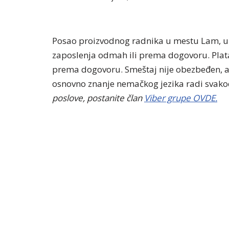
Posao proizvodnog radnika u mestu Lam, u
zaposlenja odmah ili prema dogovoru. Plata
prema dogovoru. Smeštaj nije obezbeđen, a
osnovno znanje nemačkog jezika radi svak
poslove, postanite član
Viber grupe OVDE.