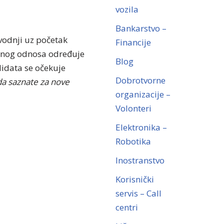
vozila
Bankarstvo –
odnji uz početak
Financije
adnog odnosa određuje
Blog
idata se očekuje
Dobrotvorne
 da saznate za nove
organizacije –
Volonteri
Elektronika –
Robotika
Inostranstvo
Korisnički
servis – Call
centri