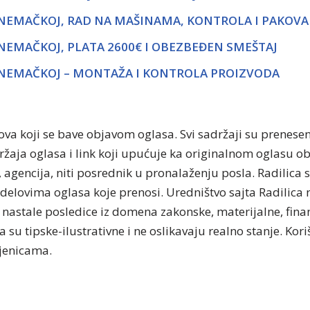
 NEMAČKOJ, RAD NA MAŠINAMA, KONTROLA I PAKOVA
NEMAČKOJ, PLATA 2600€ I OBEZBEĐEN SMEŠTAJ
 NEMAČKOJ – MONTAŽA I KONTROLA PROIZVODA
tova koji se bave objavom oglasa. Svi sadržaji su prenese
držaja oglasa i link koji upućuje ka originalnom oglasu 
, agencija, niti posrednik u pronalaženju posla. Radilica 
delovima oglasa koje prenosi. Uredništvo sajta Radilica n
nastale posledice iz domena zakonske, materijalne, finan
 su tipske-ilustrativne i ne oslikavaju realno stanje. Kor
njenicama.