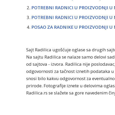
POTREBNI RADNICI U PROIZVODNJI U
POTREBNI RADNICI U PROIZVODNJI U 
POSAO ZA RADNIKE U PROIZVODNJI U
Sajt Radilica ugošćuje oglase sa drugih saj
Na sajtu Radilica se nalaze samo delovi sa
od sajtova - izvora. Radilica nije poslodavac
odgovornosti za tačnost iznetih podataka u 
snosi bilo kakvu odgovornost za eventualno 
prirode. Fotografije iznete u delovima oglasa
Radilica.rs se slažete sa gore navedenim či