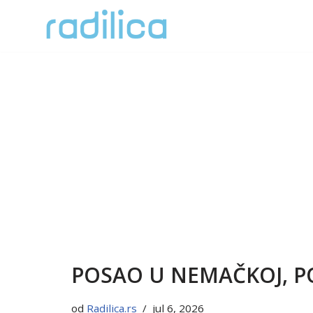
Skoči
na
sadržaj
POSAO U NEMAČKOJ, PO
od
Radilica.rs
jul 6, 2026