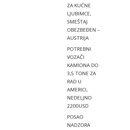
ZA KUĆNE
LJUBIMCE,
SMEŠTAJ
OBEZBEĐEN –
AUSTRIJA
POTREBNI
VOZAČI
KAMIONA DO
3,5 TONE ZA
RAD U
AMERICI,
NEDELJNO
2200USD
POSAO
NADZORA