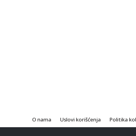
O nama
Uslovi korišćenja
Politika ko