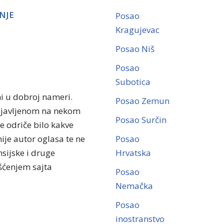
NJE
Posao
Kragujevac
Posao Niš
Posao
Subotica
ni u dobroj nameri.
Posao Zemun
objavljenom na nekom
Posao Surčin
se odriče bilo kakve
ije autor oglasa te ne
Posao
sijske i druge
Hrvatska
išćenjem sajta
Posao
Nemačka
Posao
inostranstvo