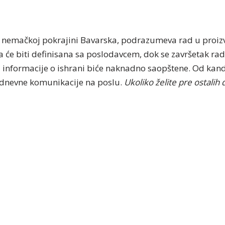
 nemačkoj pokrajini Bavarska, podrazumeva rad u proizv
 će biti definisana sa poslodavcem, dok se završetak r
 informacije o ishrani biće naknadno saopštene. Od kand
odnevne komunikacije na poslu.
Ukoliko želite pre ostalih