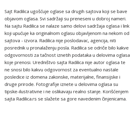
Sajt Radilica ugošćuje oglase sa drugih sajtova koji se bave
objavom oglasa. Svi sadržaji su preneseni u dobroj nameri.
Na sajtu Radilica se nalaze samo delovi sadržaja oglasa i link
koji upućuje ka originalnom oglasu objavljenom na nekom od
sajtova - izvora. Radilica nije poslodavac, agencija, niti
posrednik u pronalaženju posla. Radilica se odriče bilo kakve
odgovornosti za tačnost iznetih podataka u delovima oglasa
koje prenosi. Uredništvo sajta Radilica nije autor oglasa te
ne snosi bilo kakvu odgovornost za eventualno nastale
posledice iz domena zakonske, materijalne, finansijske i
druge prirode. Fotografije iznete u delovima oglasa su
tipske-ilustrativne i ne oslikavaju realno stanje. Korišćenjem
sajta Radilica.rs se slažete sa gore navedenim činjenicama.