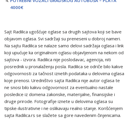
POTREBNI VOZAČI GRADSKOG AUTOBUSA – PLATA
4000€
Sajt Radilica ugošćuje oglase sa drugih sajtova koji se bave
objavom oglasa. Svi sadržaji su preneseni u dobroj nameri.
Na sajtu Radilica se nalaze samo delovi sadržaja oglasa i link
koji upućuje ka originalnom oglasu objavljenom na nekom od
sajtova - izvora. Radilica nije poslodavac, agencija, niti
posrednik u pronalaženju posla. Radilica se odriče bilo kakve
odgovornosti za tačnost iznetih podataka u delovima oglasa
koje prenosi. Uredništvo sajta Radilica nije autor oglasa te
ne snosi bilo kakvu odgovornost za eventualno nastale
posledice iz domena zakonske, materijalne, finansijske i
druge prirode. Fotografije iznete u delovima oglasa su
tipske-ilustrativne i ne oslikavaju realno stanje. Korišćenjem
sajta Radilica.rs se slažete sa gore navedenim činjenicama.