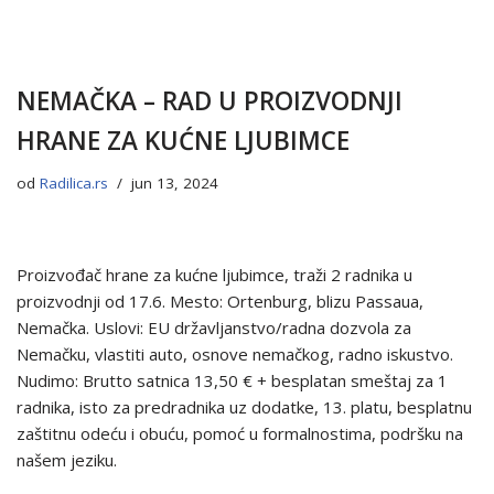
NEMAČKA – RAD U PROIZVODNJI
HRANE ZA KUĆNE LJUBIMCE
od
Radilica.rs
jun 13, 2024
Proizvođač hrane za kućne ljubimce, traži 2 radnika u
proizvodnji od 17.6. Mesto: Ortenburg, blizu Passaua,
Nemačka. Uslovi: EU državljanstvo/radna dozvola za
Nemačku, vlastiti auto, osnove nemačkog, radno iskustvo.
Nudimo: Brutto satnica 13,50 € + besplatan smeštaj za 1
radnika, isto za predradnika uz dodatke, 13. platu, besplatnu
zaštitnu odeću i obuću, pomoć u formalnostima, podršku na
našem jeziku.