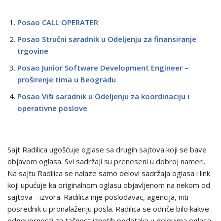
Posao CALL OPERATER
Posao Stručni saradnik u Odeljenju za finansiranje
trgovine
Posao Junior Software Development Engineer –
proširenje tima u Beogradu
Posao Viši saradnik u Odeljenju za koordinaciju i
operativne poslove
Sajt Radilica ugošćuje oglase sa drugih sajtova koji se bave
objavom oglasa. Svi sadržaji su preneseni u dobroj nameri.
Na sajtu Radilica se nalaze samo delovi sadržaja oglasa i link
koji upućuje ka originalnom oglasu objavljenom na nekom od
sajtova - izvora. Radilica nije poslodavac, agencija, niti
posrednik u pronalaženju posla. Radilica se odriče bilo kakve
odgovornosti za tačnost iznetih podataka u delovima oglasa