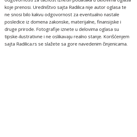
koje prenosi. Uredništvo sajta Radilica nije autor oglasa te
ne snosi bilo kakvu odgovornost za eventualno nastale
posledice iz domena zakonske, materijalne, finansijske i
druge prirode. Fotografije iznete u delovima oglasa su
tipske-ilustrativne i ne oslikavaju realno stanje. Korišćenjem
sajta Radilica.rs se slažete sa gore navedenim činjenicama.