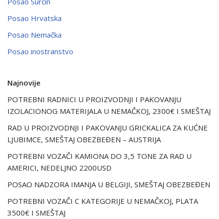
Posao Surčin
Posao Hrvatska
Posao Nemačka
Posao inostranstvo
Najnovije
POTREBNI RADNICI U PROIZVODNJI I PAKOVANJU
IZOLACIONOG MATERIJALA U NEMAČKOJ, 2300€ I SMEŠTAJ
RAD U PROIZVODNJI I PAKOVANJU GRICKALICA ZA KUĆNE
LJUBIMCE, SMEŠTAJ OBEZBEĐEN – AUSTRIJA
POTREBNI VOZAČI KAMIONA DO 3,5 TONE ZA RAD U
AMERICI, NEDELJNO 2200USD
POSAO NADZORA IMANJA U BELGIJI, SMEŠTAJ OBEZBEĐEN
POTREBNI VOZAČI C KATEGORIJE U NEMAČKOJ, PLATA
3500€ I SMEŠTAJ